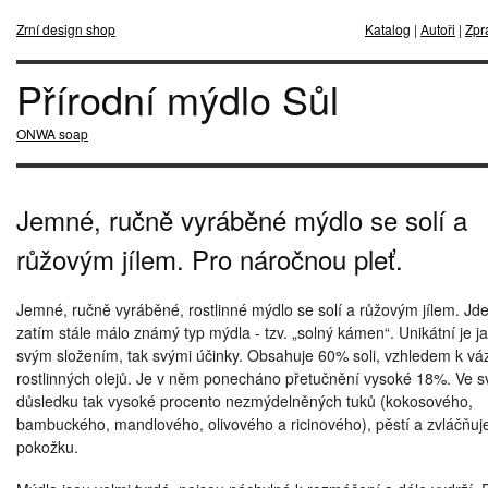
Zrní design shop
Katalog
|
Autoři
|
Zpr
Přírodní mýdlo Sůl
ONWA soap
Jemné, ručně vyráběné mýdlo se solí a
růžovým jílem. Pro náročnou pleť.
Jemné, ručně vyráběné, rostlinné mýdlo se solí a růžovým jílem. Jd
zatím stále málo známý typ mýdla - tzv. „solný kámen“. Unikátní je j
svým složením, tak svými účinky. Obsahuje 60% soli, vzhledem k vá
rostlinných olejů. Je v něm ponecháno přetučnění vysoké 18%. Ve 
důsledku tak vysoké procento nezmýdelněných tuků (kokosového,
bambuckého, mandlového, olivového a ricinového), pěstí a zvláčňuj
pokožku.