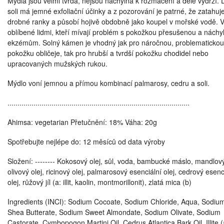
Mýdla jsou velmi tvrdá, nejsou náchylná k rozmáčení a déle vydrží. 
soli má jemné exfoliační účinky a z pozorování je patrné, že zatahuj
drobné ranky a působí hojivě obdobně jako koupel v mořské vodě. V
oblíbené lidmi, kteří mívají problém s pokožkou přesušenou a náchy
ekzémům. Solný kámen je vhodný jak pro náročnou, problematickou
pokožku obličeje, tak pro hrubší a tvrdší pokožku chodidel nebo
upracovaných mužských rukou.
Mýdlo voní jemnou a přímou kombinací palmarosy, cedru a soli.
...........................................................................................
Ahimsa: vegetarian Přetučnění: 18% Váha: 20g
Spotřebujte nejlépe do: 12 měsíců od data výroby
Složení: -------- Kokosový olej, sůl, voda, bambucké máslo, mandlový
olivový olej, ricinový olej, palmarosový esenciální olej, cedrový esenc
olej, růžový jíl (a: illit, kaolin, montmorillonit), zlatá mica (b)
Ingredients (INCI): Sodium Cocoate, Sodium Chloride, Aqua, Sodiu
Shea Butterate, Sodium Sweet Almondate, Sodium Olivate, Sodium
Castorate, Cymbopogon Martini Oil, Cedrus Atlantica Bark Oil, Illite (