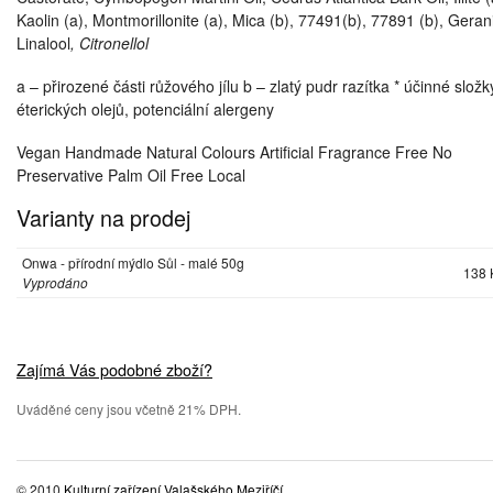
Kaolin (a), Montmorillonite (a), Mica (b), 77491(b), 77891 (b), Gerani
Linalool
, Citronellol
a – přirozené části růžového jílu b – zlatý pudr razítka * účinné složk
éterických olejů, potenciální alergeny
Vegan Handmade Natural Colours Artificial Fragrance Free No
Preservative Palm Oil Free Local
Varianty na prodej
Onwa - přírodní mýdlo Sůl - malé 50g
138 
Vyprodáno
Zajímá Vás podobné zboží?
Uváděné ceny jsou včetně 21% DPH.
© 2010
Kulturní zařízení Valašského Meziříčí