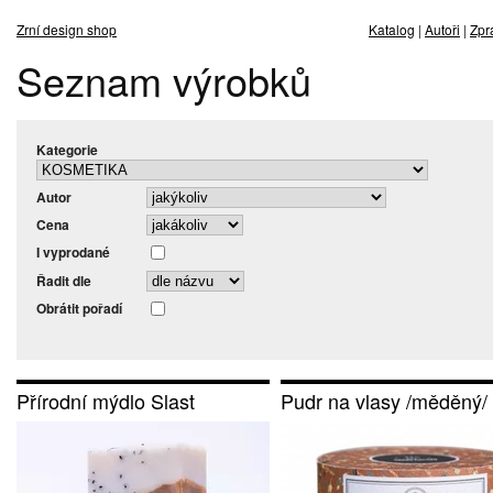
Zrní design shop
Katalog
|
Autoři
|
Zpr
Seznam výrobků
Kategorie
Autor
Cena
I vyprodané
Řadit dle
Obrátit pořadí
Přírodní mýdlo Slast
Pudr na vlasy /měděný/