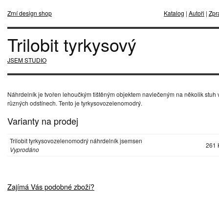
Zrní design shop
Katalog
|
Autoři
|
Zpr
Trilobit tyrkysový
JSEM STUDIO
Náhrdelník je tvořen lehoučkým tištěným objektem navlečeným na několik stuh 
různých odstínech. Tento je tyrkysovozelenomodrý.
Varianty na prodej
Trilobit tyrkysovozelenomodrý náhrdelník jsemsen
261 
Vyprodáno
Zajímá Vás podobné zboží?