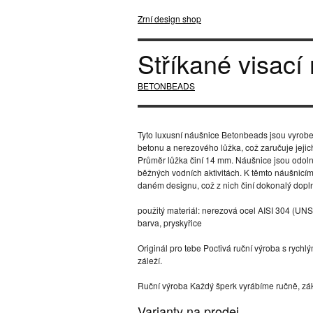
Zrní design shop
Stříkané visací
BETONBEADS
Tyto luxusní náušnice Betonbeads jsou vyrobe
betonu a nerezového lůžka, což zaručuje jejic
Průměr lůžka činí 14 mm. Náušnice jsou odolné 
běžných vodních aktivitách. K těmto náušnicím
daném designu, což z nich činí dokonalý dopln
použitý materiál: nerezová ocel AISI 304 (UN
barva, pryskyřice
Originál pro tebe Poctivá ruční výroba s rychl
záleží.
Ruční výroba Každý šperk vyrábíme ručně, zák
Varianty na prodej