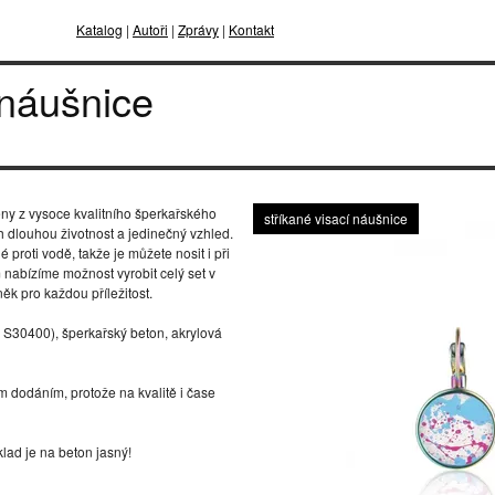
Katalog
|
Autoři
|
Zprávy
|
Kontakt
 náušnice
ny z vysoce kvalitního šperkařského
stříkané visací náušnice
h dlouhou životnost a jedinečný vzhled.
proti vodě, takže je můžete nosit i při
 nabízíme možnost vyrobit celý set v
ěk pro každou příležitost.
S S30400), šperkařský beton, akrylová
ým dodáním, protože na kvalitě i čase
lad je na beton jasný!