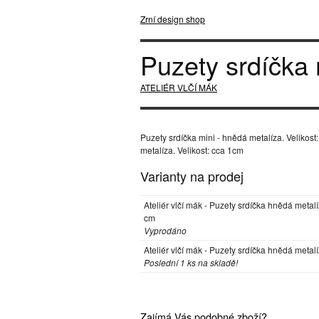
Zrní design shop
Puzety srdíčka 
ATELIÉR VLČÍ MÁK
Puzety srdíčka mini - hnědá metalíza. Velikost
metalíza. Velikost: cca 1cm
Varianty na prodej
Ateliér vlčí mák - Puzety srdíčka hnědá metalí
cm
Vyprodáno
Ateliér vlčí mák - Puzety srdíčka hnědá metal
Poslední 1 ks na skladě!
Zajímá Vás podobné zboží?