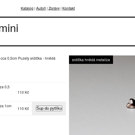
Katalog
|
Autoři
|
Zprávy
|
Kontakt
mini
: cca 0,5cm Puzety srdíčka - hnědá
srdíčka hnědá metalíza
za 0,5
110 Kč
íza 1cm
110 Kč