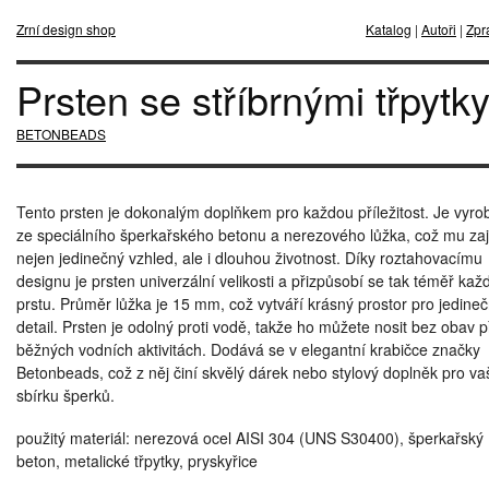
Zrní design shop
Katalog
|
Autoři
|
Zpr
Prsten se stříbrnými třpytk
BETONBEADS
Tento prsten je dokonalým doplňkem pro každou příležitost. Je vyro
ze speciálního šperkařského betonu a nerezového lůžka, což mu zaj
nejen jedinečný vzhled, ale i dlouhou životnost. Díky roztahovacímu
designu je prsten univerzální velikosti a přizpůsobí se tak téměř ka
prstu. Průměr lůžka je 15 mm, což vytváří krásný prostor pro jedine
detail. Prsten je odolný proti vodě, takže ho můžete nosit bez obav p
běžných vodních aktivitách. Dodává se v elegantní krabičce značky
Betonbeads, což z něj činí skvělý dárek nebo stylový doplněk pro va
sbírku šperků.
použitý materiál: nerezová ocel AISI 304 (UNS S30400), šperkařský
beton, metalické třpytky, pryskyřice