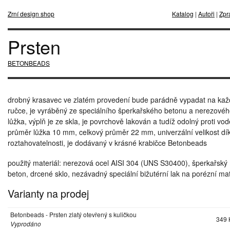
Zrní design shop
Katalog
|
Autoři
|
Zpr
Prsten
BETONBEADS
drobný krasavec ve zlatém provedení bude parádně vypadat na ka
ručce, je vyráběný ze speciálního šperkařského betonu a nerezové
lůžka, výplň je ze skla, je povrchově lakován a tudíž odolný proti vod
průměr lůžka 10 mm, celkový průměr 22 mm, univerzální velikost dí
roztahovatelnosti, je dodávaný v krásné krabičce Betonbeads
použitý materiál: nerezová ocel AISI 304 (UNS S30400), šperkařský
beton, drcené sklo, nezávadný speciální bižutérní lak na porézní mat
Varianty na prodej
Betonbeads - Prsten zlatý otevřený s kuličkou
349 
Vyprodáno