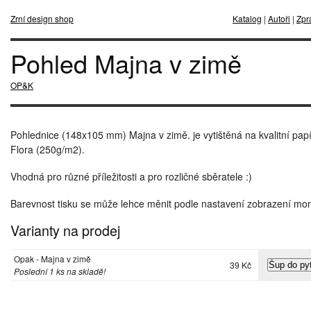
Zrní design shop
Katalog
|
Autoři
|
Zpr
Pohled Majna v zimě
OP&K
Pohlednice (148x105 mm) Majna v zimě. je vytištěná na kvalitní papí
Flora (250g/m2).
Vhodná pro různé příležitosti a pro rozličné sběratele :)
Barevnost tisku se může lehce měnit podle nastavení zobrazení mon
Varianty na prodej
Opak - Majna v zimě
39 Kč
Poslední 1 ks na skladě!