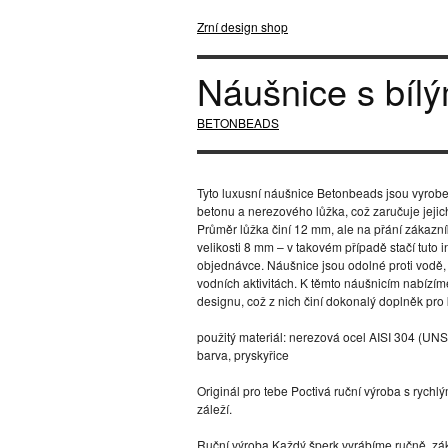
Zrní design shop
Náušnice s bíl
BETONBEADS
Tyto luxusní náušnice Betonbeads jsou vyrobe
betonu a nerezového lůžka, což zaručuje jejic
Průměr lůžka činí 12 mm, ale na přání zákazní
velikosti 8 mm – v takovém případě stačí tuto
objednávce. Náušnice jsou odolné proti vodě, 
vodních aktivitách. K těmto náušnicím nabízím
designu, což z nich činí dokonalý doplněk pro 
použitý materiál: nerezová ocel AISI 304 (UN
barva, pryskyřice
Originál pro tebe Poctivá ruční výroba s rychl
záleží.
Ruční výroba Každý šperk vyrábíme ručně, zák