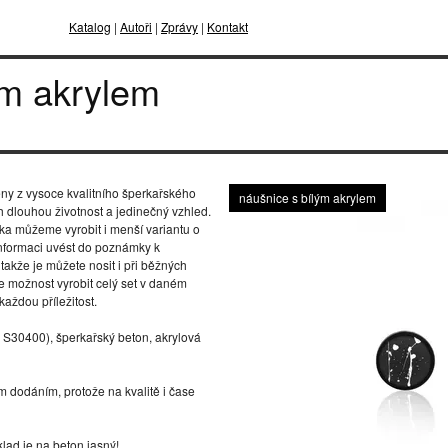
Katalog
|
Autoři
|
Zprávy
|
Kontakt
ým akrylem
ny z vysoce kvalitního šperkařského
náušnice s bílým akrylem
h dlouhou životnost a jedinečný vzhled.
ka můžeme vyrobit i menší variantu o
 informaci uvést do poznámky k
takže je můžete nosit i při běžných
e možnost vyrobit celý set v daném
každou příležitost.
S S30400), šperkařský beton, akrylová
ým dodáním, protože na kvalitě i čase
lad je na beton jasný!