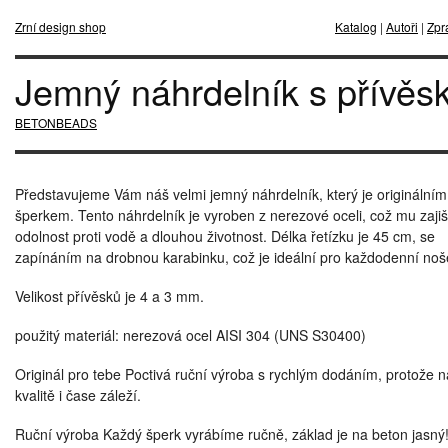
Zrní design shop
Katalog
|
Autoři
|
Zpr
Jemný náhrdelník s přívěs
BETONBEADS
Představujeme Vám náš velmi jemný náhrdelník, který je originálním
šperkem. Tento náhrdelník je vyroben z nerezové oceli, což mu zajiš
odolnost proti vodě a dlouhou životnost. Délka řetízku je 45 cm, se
zapínáním na drobnou karabinku, což je ideální pro každodenní noš
Velikost přívěsků je 4 a 3 mm.
použitý materiál: nerezová ocel AISI 304 (UNS S30400)
Originál pro tebe Poctivá ruční výroba s rychlým dodáním, protože n
kvalitě i čase záleží.
Ruční výroba Každý šperk vyrábíme ručně, základ je na beton jasný