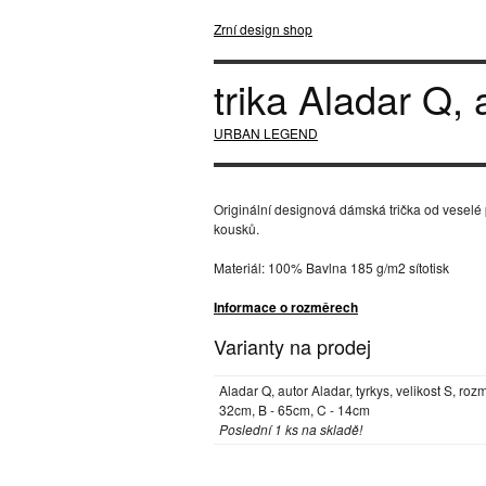
Zrní design shop
trika Aladar Q, 
URBAN LEGEND
Originální designová dámská trička od veselé 
kousků.
Materiál: 100% Bavlna 185 g/m2 sítotisk
Informace o rozměrech
Varianty na prodej
Aladar Q, autor Aladar, tyrkys, velikost S, roz
32cm, B - 65cm, C - 14cm
Poslední 1 ks na skladě!