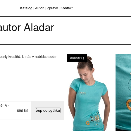
Katalog
|
Autoři
|
Zprávy
|
Kontakt
autor Aladar
party kreslířů. U nás v nabidce sedm
Aladar Q
měr A -
696 Kč