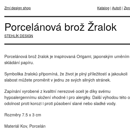
Zrní design shop
Katalog
|
Autoři
|
Zpr
Porcelánová brož Žralok
STEHLÍK DESIGN
Porcelánová brož žralok je inspirovaná Origami, japonským uměním
skládání papíru.
Symbolika žraloků připomíná, že život je plný příležitostí a jakoukoli
slabost můžete proměnit v jednu ze svých silných stránek.
Zapínání vyrobené z kvalitní nerezové oceli je díky svému
hypoalergennímu složení vhodné i pro alergiky. Další výhodou této oc
odolnost proti korozi i proti působení slané nebo sladké vody.
Rozměry 7.5 x 3 cm
Materiál Kov, Porcelán