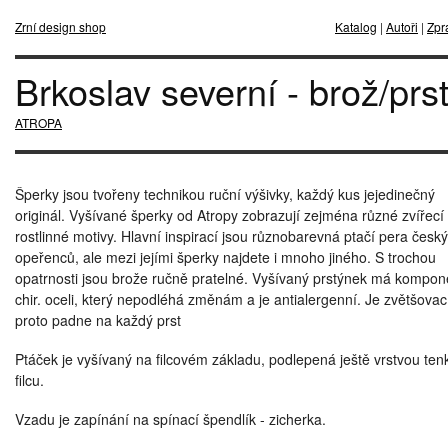
Zrní design shop
Katalog
|
Autoři
|
Zpr
Brkoslav severní - brož/prs
ATROPA
Šperky jsou tvořeny technikou ruční výšivky, každý kus jejedinečný
originál. Vyšívané šperky od Atropy zobrazují zejména různé zvířecí
rostlinné motivy. Hlavní inspirací jsou různobarevná ptačí pera česk
opeřenců, ale mezi jejími šperky najdete i mnoho jiného. S trochou
opatrnosti jsou brože ručně pratelné. Vyšívaný prstýnek má kompon
chir. oceli, který nepodléhá změnám a je antialergenní. Je zvětšovac
proto padne na každý prst
Ptáček je vyšívaný na filcovém základu, podlepená ještě vrstvou te
filcu.
Vzadu je zapínání na spínací špendlík - zicherka.