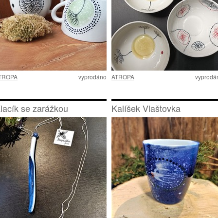
TROPA
vyprodáno
ATROPA
vyprodá
lacík se zarážkou
Kalíšek Vlaštovka