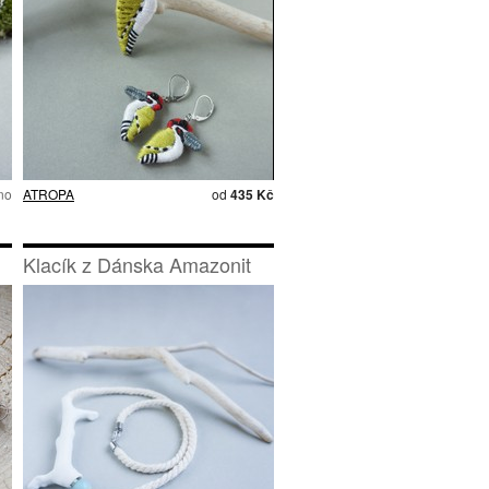
no
ATROPA
od
435 Kč
Klacík z Dánska Amazonit