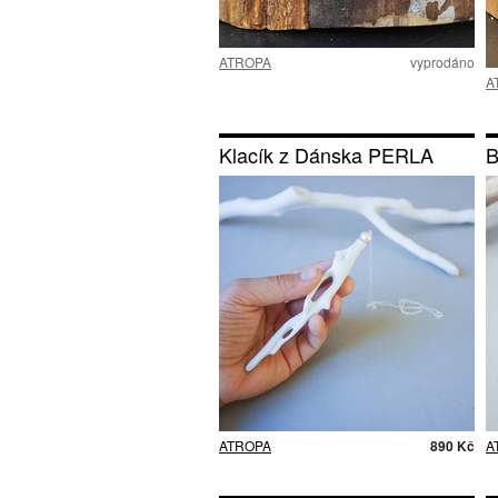
ATROPA
vyprodáno
A
Klacík z Dánska PERLA
B
ATROPA
890 Kč
A