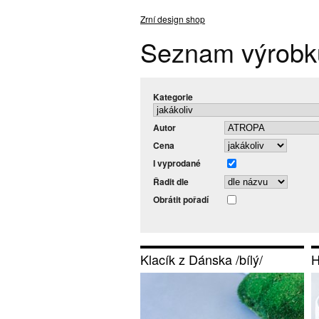
Zrní design shop
Seznam výrobk
Kategorie
Autor
Cena
I vyprodané
Řadit dle
Obrátit pořadí
Klacík z Dánska /bílý/
H