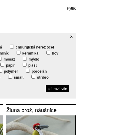
Pytlík
X
ká
chirurgická nerez ocel
hliník
keramika
kov
mosaz
mýdlo
papír
plast
polymer
porcelán
o
smalt
stříbro
zobrazit vše
Žluna brož, náušnice