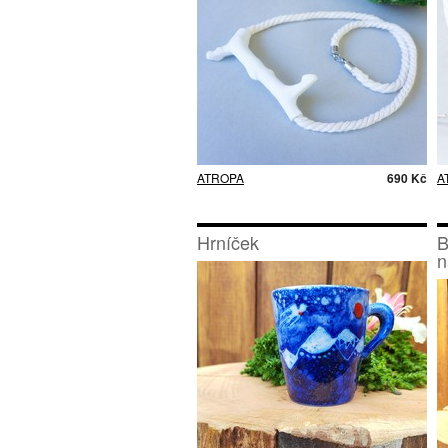
ATROPA
690 Kč
A
Hrníček
B
n