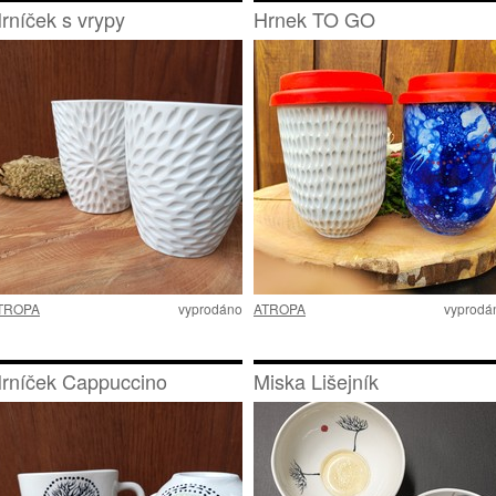
rníček s vrypy
Hrnek TO GO
TROPA
vyprodáno
ATROPA
vyprodá
rníček Cappuccino
Miska Lišejník