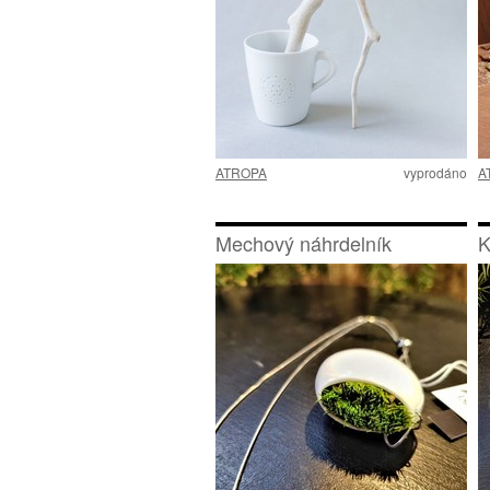
ATROPA
vyprodáno
A
Mechový náhrdelník
K