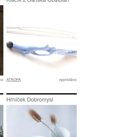
no
ATROPA
vyprodáno
Hrníček Dobromysl