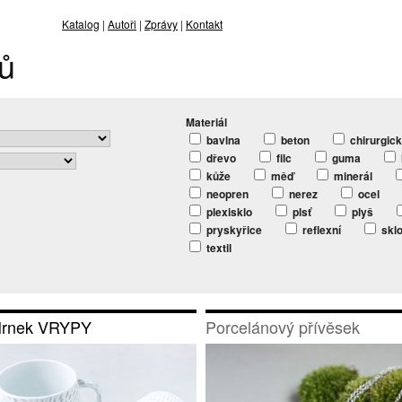
Katalog
|
Autoři
|
Zprávy
|
Kontakt
ů
Materiál
bavlna
beton
chirurgic
dřevo
filc
guma
kůže
měď
minerál
neopren
nerez
ocel
plexisklo
plsť
plyš
pryskyřice
reflexní
skl
textil
rnek VRYPY
Porcelánový přívěsek