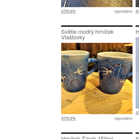
ATROPA
vyprodáno
A
Světle modrý hrníček
H
Vlaštovky
A
ATROPA
vyprodáno
Hrníček Šípek 150ml
H