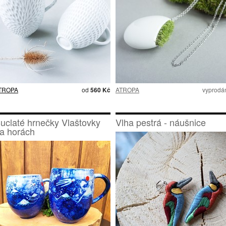
TROPA
od
560 Kč
ATROPA
vyprodá
uclaté hrnečky Vlaštovky
Vlha pestrá - náušnice
a horách