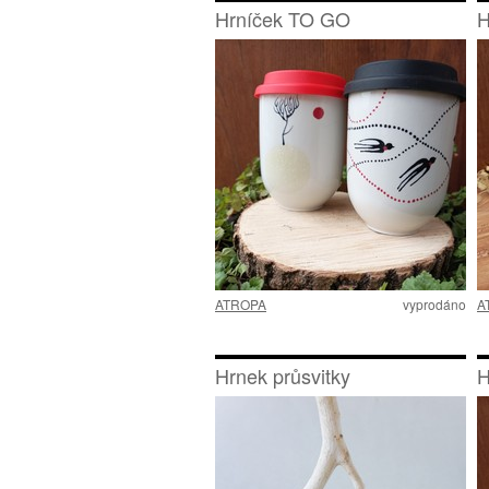
Hrníček TO GO
H
ATROPA
vyprodáno
A
Hrnek průsvitky
H