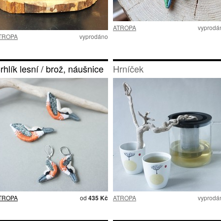
ATROPA
vyprodá
TROPA
vyprodáno
rhlík lesní / brož, náušnice
Hrníček
TROPA
od
435 Kč
ATROPA
vyprodá