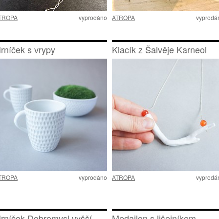
TROPA
vyprodáno
ATROPA
vyprodá
rníček s vrypy
Klacík z Šalvěje Karneol
TROPA
vyprodáno
ATROPA
vyprodá
rníček Dobromysl vyšší
Medailon s lišejníkem