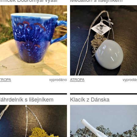
TROPA
vyprodáno
ATROPA
vyprodá
áhrdelník s lišejníkem
Klacík z Dánska