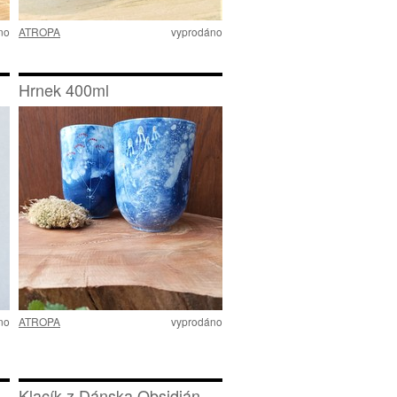
no
ATROPA
vyprodáno
Hrnek 400ml
no
ATROPA
vyprodáno
Klacík z Dánska Obsidián