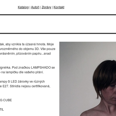
Katalog
|
Autoři
|
Zprávy
|
Kontakt
tak, aby vznikla ta úžasná hmota. Moje
dvourozměrného do objemu 3D. Vše pouze
vrásněním, plizováním papíru...snad
signérka. Pod značkou LAMPSHADO se
lo na lampičku dle vašeho přání.
 lampy či LED žárovky ve různých
 E27. Stínidla nejsou certifikovaná,
AG CUBE
TIL