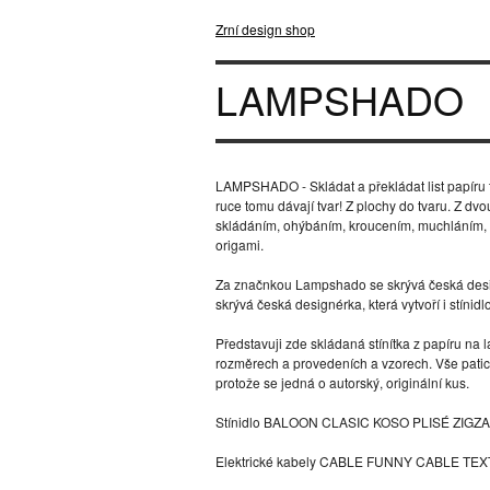
Zrní design shop
LAMPSHADO
LAMPSHADO - Skládat a překládat list papíru 
ruce tomu dávají tvar! Z plochy do tvaru. Z 
skládáním, ohýbáním, kroucením, muchláním, 
origami.
Za značnkou Lampshado se skrývá česká de
skrývá česká designérka, která vytvoří i stínid
Představuji zde skládaná stínítka z papíru na
rozměrech a provedeních a vzorech. Vše patice
protože se jedná o autorský, originální kus.
Stínidlo BALOON CLASIC KOSO PLISÉ ZIGZ
Elektrické kabely CABLE FUNNY CABLE TEX